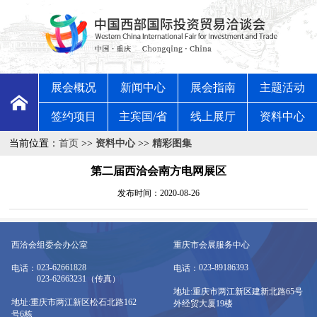
展会概况
新闻中心
展会指南
主题活动
签约项目
主宾国/省
线上展厅
资料中心
当前位置：
首页
>>
资料中心
>>
精彩图集
第二届西洽会南方电网展区
发布时间：2020-08-26
西洽会组委会办公室
重庆市会展服务中心
023-62661828
023-89186393
电话：
电话：
023-62663231（传真）
地址:重庆市两江新区建新北路65号
地址:重庆市两江新区松石北路162
外经贸大厦19楼
号6栋