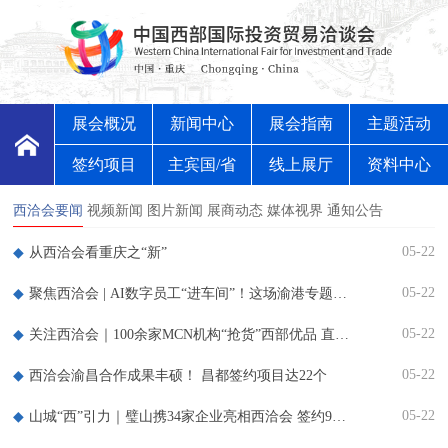
展会概况
新闻中心
展会指南
主题活动
签约项目
主宾国/省
线上展厅
资料中心
西洽会要闻
视频新闻
图片新闻
展商动态
媒体视界
通知公告
05-22
从西洽会看重庆之“新”
05-22
聚焦西洽会 | AI数字员工“进车间”！这场渝港专题活动有看头
05-22
关注西洽会｜100余家MCN机构“抢货”西部优品 直播流量秒变订单
05-22
西洽会渝昌合作成果丰硕！ 昌都签约项目达22个
05-22
山城“西”引力｜璧山携34家企业亮相西洽会 签约9个项目总投资64.7亿元