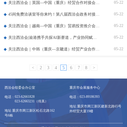
05-22
关注西洽会｜英国—中国（重庆）经贸合作对接会举行 渝英携手挖掘合作新蓝海
05-22
45间免费洽谈室等你来约！第八届西洽会政务对接服务全面升级
05-22
关注西洽会｜越南—中国（重庆）贸易投资推介会在渝举行 重庆市政府与越南工贸部签署经贸合作协议
05-22
关注西洽会|渝港携手共探AI新赛道，产业协同赋能新质生产力
05-22
关注西洽会｜中韩（重庆—京畿道）经贸产业合作推介会举行 “中韩经济友好合作中心”在渝揭牌
<
2
3
4
5
6
7
8
>
西洽会组委会办公室
重庆市会展服务中心
023-62661828
023-89186393
电话：
电话：
023-62663231（传真）
地址:重庆市两江新区建新北路65号
地址:重庆市两江新区松石北路162
外经贸大厦19楼
号6栋