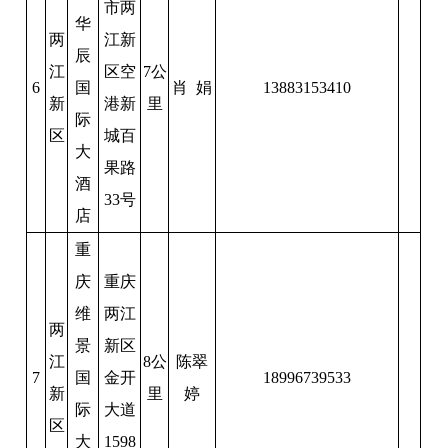
市两
华
两
江新
辰
江
区空
7公
6
国
肖 娟
13883153410
新
港新
里
际
区
城百
大
果路
酒
33号
店
重
庆
重庆
维
两江
两
景
新区
江
8公
陈翠
7
国
金开
18996739533
新
里
婷
际
大道
区
大
1598