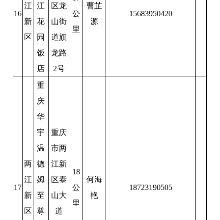
江
江
区龙
曹芷
16
公
15683950420
新
花
山街
源
里
区
园
道旗
饭
龙路
店
2号
重
庆
华
宇
重庆
温
市两
两
德
江新
18
江
姆
区泰
何海
17
公
18723190505
新
至
山大
艳
里
区
尊
道