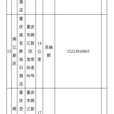
酒
店
重
庆
重庆
观
市两
两
音
江新
14
江
吴杨
15
桥
区
公
15223016603
新
辉
假
龙塔
里
区
日
街道
酒
96号
店
重
重庆
庆
市两
两
岱
江新
17