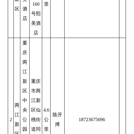
160
里
区
酒
号熙
店
美酒
店
重
庆
两
江
新
重庆
区
市两
中
江新
两
央
区仙
4.6
江
陈开
2
公
桃街
公
18723675696
新
搏
园
道同
里
区