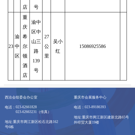
店
号
重
渝中
庆
区中
渝
希
27
山三
吴小
23
中
尔
公
15086925586
路
红
区
顿
里
139
酒
号
店
西洽会组委会办公室
重庆市会展服务中心
023-62661828
023-89186393
电话：
电话：
023-62663231（传真）
地址:重庆市两江新区建新北路65号
地址:重庆市两江新区松石北路162
外经贸大厦19楼
号6栋