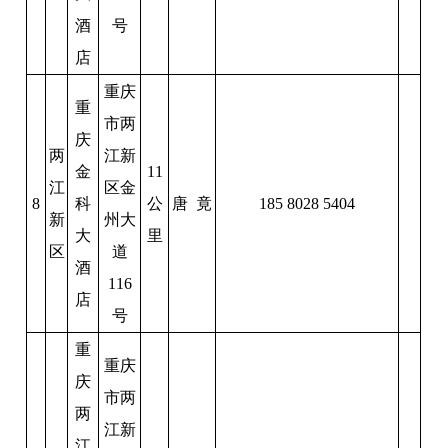
酒
号
店
重庆
重
市两
庆
两
江新
金
11
江
区金
8
科
公
唐 竟
185 8028 5404
新
州大
大
里
区
道
酒
116
店
号
重
重庆
庆
市两
两
江新
江