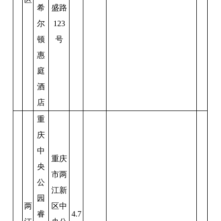
希
盛路
尔
123
顿
号
惠
庭
酒
店
重
庆
中
重庆
央
市两
公
江新
园
两
区中
睿
4.7