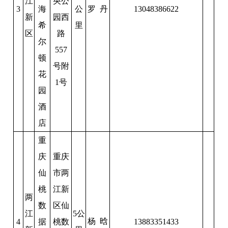
江
央公
3
海
公
罗 丹
13048386622
新
园西
希
里
区
路
尔
557
顿
号附
花
1号
园
酒
店
重
庆
重庆
仙
市两
桃
江新
两
数
区仙
江
5公
杨 晗
4
据
桃数
13883351433