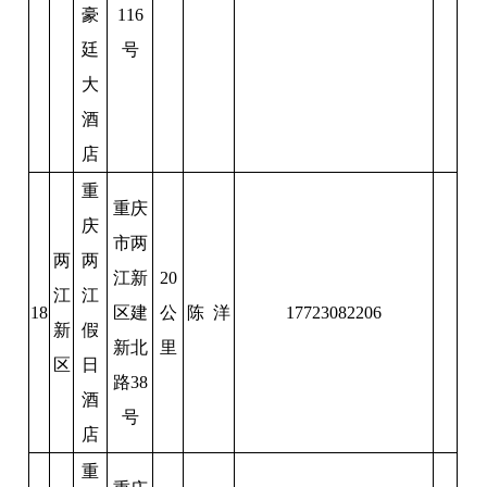
豪
116
廷
号
大
酒
店
重
重庆
庆
市两
两
两
江新
20
江
江
18
区建
公
陈 洋
17723082206
新
假
新北
里
区
日
路38
酒
号
店
重