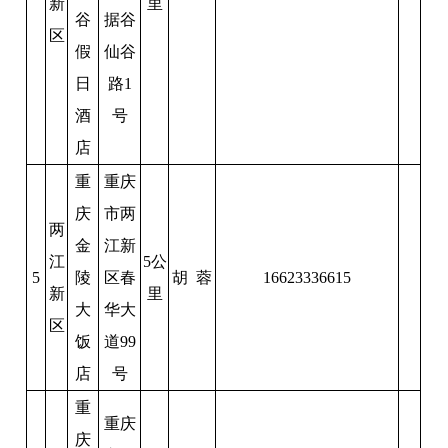
新
里
谷
据谷
区
假
仙谷
日
路1
酒
号
店
重
重庆
庆
市两
两
金
江新
江
5公
5
陵
区春
胡 蓉
16623336615
新
里
大
华大
区
饭
道99
店
号
重
重庆
庆