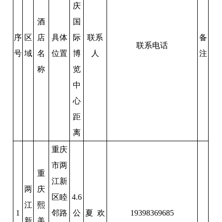
庆
酒
国
序
区
店
具体
际
联系
备
联系电话
号
域
名
位置
博
人
注
称
览
中
心
距
离
重庆
市两
重
江新
两
庆
区睦
4.6
江
熙
1
邻路
公
夏 欢
19398369685
新
美