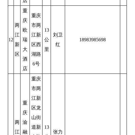
店
重
重庆
庆
两
市两
欧
13
江
江新
刘卫
12
瑞
公
18983985698
新
区西
红
大
里
区
湖路
酒
6号
店
重庆
市两
江新
重
区龙
庆
山街
两
渝
道新
13
江
融
张力