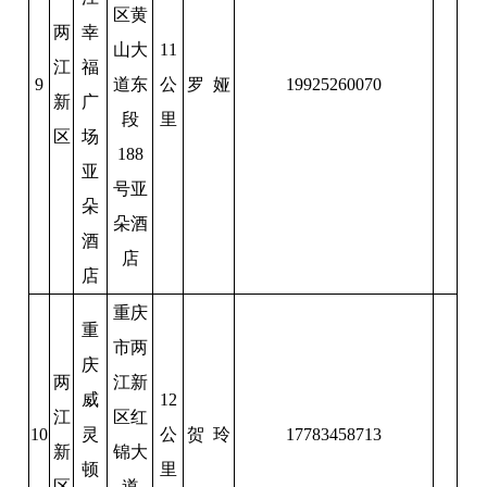
区黄
两
幸
山大
11
江
福
9
道东
公
罗 娅
19925260070
新
广
段
里
区
场
188
亚
号亚
朵
朵酒
酒
店
店
重庆
重
市两
庆
两
江新
威
12
江
区红
10
灵
公
贺 玲
17783458713
新
锦大
顿
里
区
道