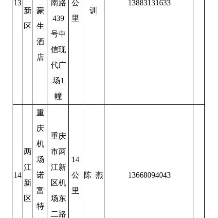
13
南路
公
13883131633
新
豪
训
439
里
区
生
号中
酒
信现
店
代广
场1
幢
重
庆
重庆
机
两
市两
场
14
江
江新
14
诺
公
陈 燕
13668094043
新
区机
富
里
区
场东
特
二路