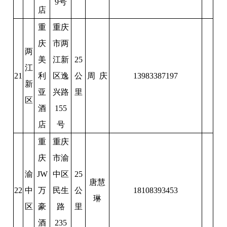
9号
店
重
重庆
庆
市两
两
美
江新
25
江
21
利
区逸
公
周 庆
13983387197
新
亚
兴路
里
区
酒
155
店
号
重
重庆
庆
市渝
渝
JW
中区
25
唐慧
22
中
万
民生
公
18108393453
琳
区
豪
路
里
酒
235