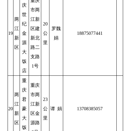
重庆
庆
市两
世
两
江新
纪
20
江
区建
罗魏
19
金
公
18875077441
新
新北
娟
源
里
区
路二
大
支路
饭
1号
店
重
重庆
庆
两
市两
君
23
江
江新
20
豪
公
谭 娟
13708385057
新
区金
大
里
区
源路
饭