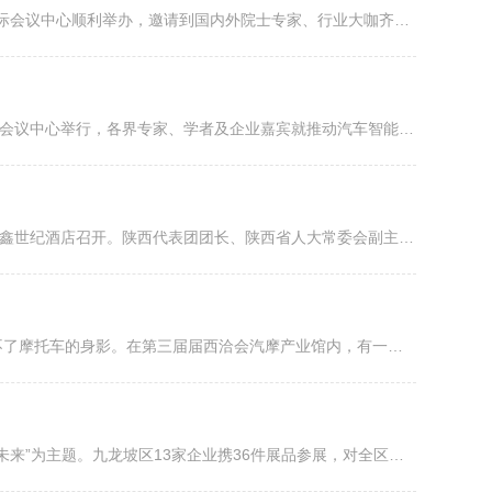
5月21日，第三届“西洽会”主要分论坛之一——大健康产业高峰论坛在重庆悦来国际会议中心顺利举办，邀请到国内外院士专家、行业大咖齐聚重庆，共话大健康产业发展之道。
5月21日下午，“西洽会”同期活动2021车联网与智能交通高峰论坛在重庆悦来国际会议中心举行，各界专家、学者及企业嘉宾就推动汽车智能化、网联化发展，实现自动驾驶和智能交通等进行深入、专业的交流。
5月21日下午，第三届中国西部国际投资贸易洽谈会陕西代表团推介会在重庆市银鑫世纪酒店召开。陕西代表团团长、陕西省人大常委会副主任梁宏贤和重庆市政协副主席屈谦出席推介会并致辞。陕渝两省市相关部门和重庆市江北区主要负责同志，以及两省市170多家企业、300余人参加了推介会。推介会由陕西代表团副团长、陕西省会展中心主任马多平主持。
重庆作为国内老牌的摩托车产业以及重要的摩托车文化发祥地，在西洽会上也少不了摩托车的身影。在第三届届西洽会汽摩产业馆内，有一个140平的特装展位尽显风采，那就是重庆摩托车展位。
5月21日，第三届西部国际投资贸易洽谈会开幕， 本届西洽会以“走进西部·洽谈未来”为主题。九龙坡区13家企业携36件展品参展，对全区五个主导产业——汽车摩托车产业、智能产业、新材料产业、高端装备产业、现代服务业产业进行展示。协作机器人、智慧餐吧、氢燃料电池系统……一系列科技创新产品一经亮相，就受到了广泛关注。