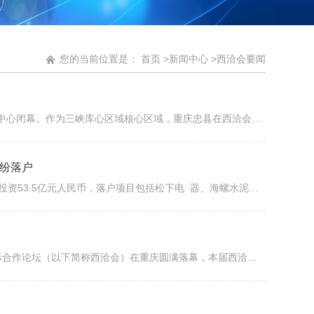
您的当前位置是：
首页
>
新闻中心
>
西洽会要闻
第三届中国西部国际投资贸易洽谈会（简称“西洽会”）于5月23日在重庆国际博览中心闭幕。作为三峡库心区域核心区域，重庆忠县在西洽会重大项目集中签约仪式上，成功签约5.2亿元的100兆瓦农光互补光伏发电示范项目。组织的超过18家参展企业，实现线上线下销售总额过100万元的成绩。重庆忠县签约5.2亿100兆瓦光伏项目
纷纷落户
在当天下午举行的西洽会重大项目签约活动中，渝北区签下5个重大招商项目，总投资53.5亿元人民币，落户项目包括松下电 器、海螺水泥等“世界500强”企业。
5月23日，为期三天的第三届中国西部国际投资贸易洽谈会暨2021陆海新通道国际合作论坛（以下简称西洽会）在重庆圆满落幕，本届西洽会，全球客商汇聚重庆，为西部发展出谋献策，三天时间总共签约359个，投资总额3578.2亿元。