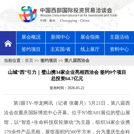
展会概况
新闻中心
展会指南
主题活动
签约项目
主宾国/省
线上展厅
资料中心
当前位置：
首页
>>
签约项目
>>
第八届西洽会
山城“西”引力｜璧山携34家企业亮相西洽会 签约9个项目
总投资64.7亿元
发布时间：2026-05-22
第1眼TV-华龙网讯（记者 张馨月）5月21日，第八届西
洽会在重庆国际博览中心开幕。位于N5馆A01展位的璧山展
馆，以“智造+生命科技双轮驱动”为主题，组织34家企业携
170余件产品亮相，展馆面积约560平方米，分为重庆生命科