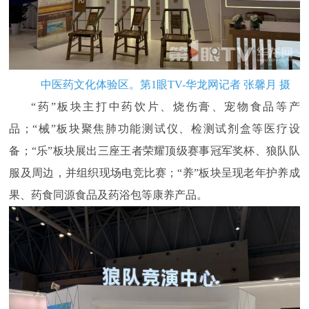
中医药文化体验区。第1眼TV-华龙网记者 张馨月 摄
“药”板块主打中药饮片、烧伤膏、宠物食品等产
品；“械”板块聚焦肺功能测试仪、检测试剂盒等医疗设
备；“乐”板块展出三座王者荣耀顶级赛事冠军奖杯、狼队队
服及周边，并组织现场电竞比赛；“养”板块呈现老年护养成
果、药食同源食品及药浴包等康养产品。