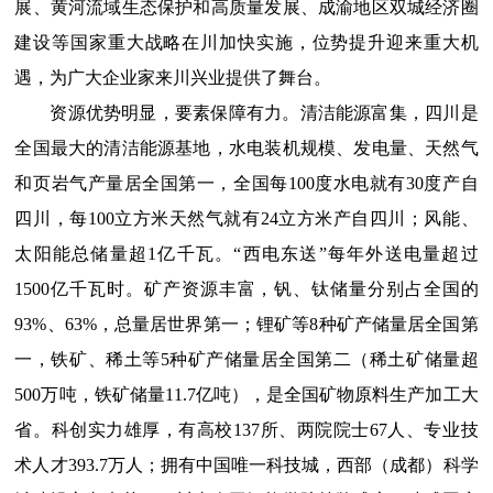
展、黄河流域生态保护和高质量发展、成渝地区双城经济圈
建设等国家重大战略在川加快实施，位势提升迎来重大机
遇，为广大企业家来川兴业提供了舞台。
资源优势明显，要素保障有力。清洁能源富集，四川是
全国最大的清洁能源基地，水电装机规模、发电量、天然气
和页岩气产量居全国第一，全国每100度水电就有30度产自
四川，每100立方米天然气就有24立方米产自四川；风能、
太阳能总储量超1亿千瓦。“西电东送”每年外送电量超过
1500亿千瓦时。矿产资源丰富，钒、钛储量分别占全国的
93%、63%，总量居世界第一；锂矿等8种矿产储量居全国第
一，铁矿、稀土等5种矿产储量居全国第二（稀土矿储量超
500万吨，铁矿储量11.7亿吨），是全国矿物原料生产加工大
省。科创实力雄厚，有高校137所、两院院士67人、专业技
术人才393.7万人；拥有中国唯一科技城，西部（成都）科学