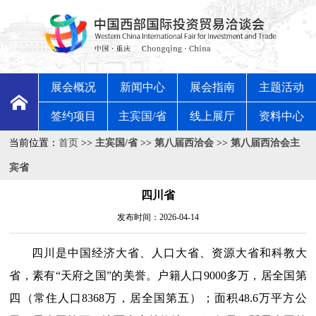
展会概况
新闻中心
展会指南
主题活动
签约项目
主宾国/省
线上展厅
资料中心
当前位置：
首页
>>
主宾国/省
>>
第八届西洽会
>>
第八届西洽会主
宾省
四川省
发布时间：2026-04-14
四川是中国经济大省、人口大省、资源大省和科教大
省，素有“天府之国”的美誉。户籍人口
9000
多万，居全国第
四（常住人口83
68
万，居全国第五）；面积48.6万平方公