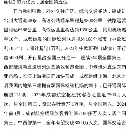
额达2.63万亿元，居全国第五位。
开放动能强劲，对外交往广泛。综合交通畅达，建成进
出川大通道48条，高速公路通车里程超9800公里，铁路运营
里程达6588公里，高铁运营里程达到1390公里，民用机场增
至16个。成都始发的国际班列联通境外10
8
个城市（中欧班
列
105
个），累计超过1万列。2023年中欧班列（成渝）开行
超5000列，开行量占全国三分之一，连续3年居全国第三；
西部陆海新通道班列运营质效领跑全国，中老班列直达东南
亚市场，长江上游港口群加快形成；成都是继上海、北京之
后我国内地第三座拥有双国际枢纽机场的城市，已开通国际
航线131条。2023年成都航空枢纽旅客吞吐量近7500万人
次、居全国第三，货邮吞吐量
77.1
万吨、居全国第六。
2024
年前
3
月，成都航空枢纽旅客吞吐量2100多万人次，居全国
第三、中西部第一，全年有望突破8000万人次。国际交流密