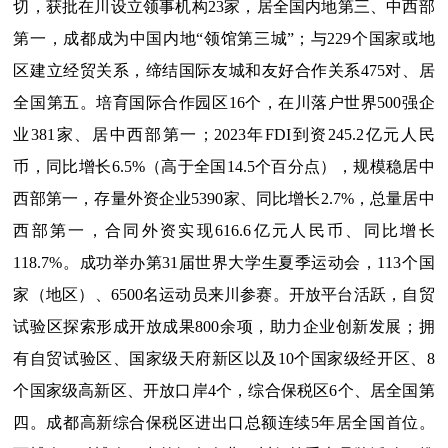
切，获批在川设立领事机构23家，居全国内地第三、中西部
第一，成都成为中国内地“领馆第三城”；与229个国家或地
区建立经贸关系，缔结国际友城和友好合作关系475对、居
全国第五。培育国际合作园区16个，在川落户世界500强企
业381家、居中西部第一；2023年FDI到资245.2亿元人民
币，同比增长6.5%（高于全国14.5个百分点），规模稳居中
西部第一，存量外资企业5390家、同比增长2.7%，总量居中
西部第一，合同外资实现616.6亿元人民币、同比增长
118.7%。成功举办第31届世界大学生夏季运动会，113个国
家（地区）、6500名运动员来川参赛。开放平台活跃，自贸
试验区探索形成开放成果800余项，助力企业创新发展；拥
有自贸试验区、国家级天府新区以及10个国家级经开区、8
个国家级高新区、开放口岸4个，综合保税区6个、居全国第
四。成都高新综合保税区进出口总额连续5年居全国首位。