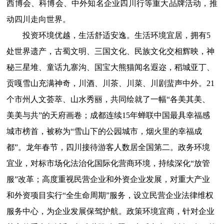
西博会、科博会、中外知名企业四川行等重大品牌活动，推
动四川走向世界。
投资环境优越，生活舒适安逸。生活环境宜居，拥有5
处世界遗产，古蜀文明、三国文化、民族文化交相辉映，神
秘三星堆、童话九寨沟、国宝大熊猫闻名遐迩，稻城亚丁、
贡嘎雪山充满神奇，川酒、川茶、川菜、川剧蜚声中外。21
个市州人文荟萃、山水秀丽，共同绘就了一幅“各美其美、
美美与共”的天府画卷；成都连续15年蝉联中国最具幸福感
城市榜首，被称为“雪山下的公园城市，烟火里的幸福成
都”。龙年春节，四川接待游客人数居全国第二。政务环境
宜业，对标市场化法治化国际化营商环境，持续深化“放管
服”改革；高度重视民营企业和外资企业发展，对重大产业
和外资项目实行“全生命周期”服务，设立民营企业法律维权
服务中心，为企业发展保驾护航。政策环境宜商，针对企业