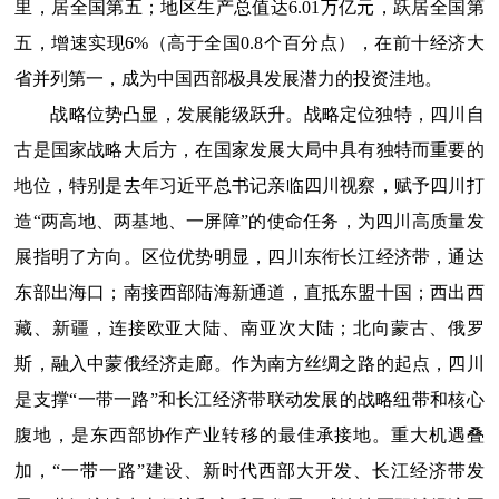
里，居全国第五；地区生产总值达6.01万亿元，跃居全国第
五，增速实现6%（高于全国0.8个百分点），在前十经济大
省并列第一，成为中国西部极具发展潜力的投资洼地。
战略位势凸显，发展能级跃升。战略定位独特，四川自
古是国家战略大后方，在国家发展大局中具有独特而重要的
地位，特别是去年习近平总书记亲临四川视察，赋予四川打
造“两高地、两基地、一屏障”的使命任务，为四川高质量发
展指明了方向。区位优势明显，四川东衔长江经济带，通达
东部出海口；南接西部陆海新通道，直抵东盟十国；西出西
藏、新疆，连接欧亚大陆、南亚次大陆；北向蒙古、俄罗
斯，融入中蒙俄经济走廊。作为南方丝绸之路的起点，四川
是支撑“一带一路”和长江经济带联动发展的战略纽带和核心
腹地，是东西部协作产业转移的最佳承接地。重大机遇叠
加，“一带一路”建设、新时代西部大开发、长江经济带发