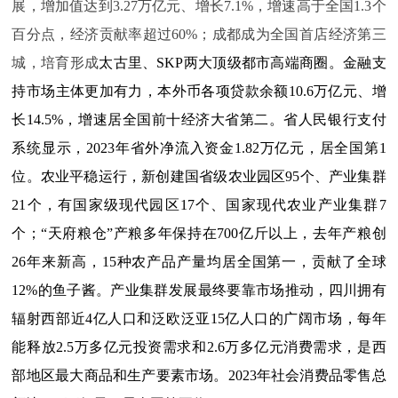
展，增加值达到3.27万亿元、增长7.1%，增速高于全国1.3个
百分点，经济贡献率超过60%；成都成为全国首店经济第三
城，培育形成
太古里、SKP两大顶级都市高端商圈。金融支
持市场主体更加有力，本外币各项贷款余额10.6万亿元、增
长14.5%，增速居全国前十经济大省第二。省人民银行支付
系统显示，2023年省外净流入资金1.82万亿元，居全国第1
位。农业平稳运行，新创建国省级农业园区95个、产业集群
21个，有国家级现代园区17个、国家现代农业产业集群7
个；“天府粮仓”产粮多年保持在700亿斤以上，去年产粮创
26年来新高，15种农产品产量均居全国第一，贡献了全球
12%的鱼子酱。产业集群发展最终要靠市场推动，四川拥有
辐射西部近4亿人口和泛欧泛亚
15
亿人口的广阔市场，每年
能释放
2.5
万多亿元投资需求和
2.6
万多亿元消费需求，是西
部地区最大商品和生产要素市场。2023年社会消费品零售总