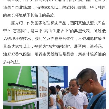
油果产自北纬28°、海拔800米以上的武陵山腹地，得天独厚
的生长环境赋予其极佳的品质。
据介绍，作为国家地理标志产品，酉阳茶油从源头即自
带“生态基因”，是酉阳“高山生态农业”的典型代表。通过低
温物理压榨技术，茶油的营养被充分锁住，不饱和脂肪酸含
量高达90%以上，被誉为“东方橄榄油”。展区内，油茶汤、
油粑粑香气四溢，引得市民纷纷驻足品尝，亲身体验茶油的
多样吃法。