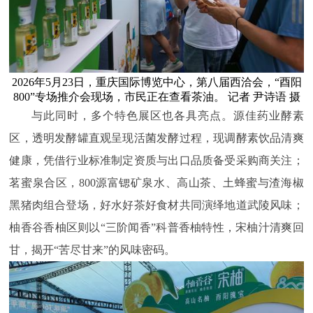
2026年5月23日，重庆国际博览中心，第八届西洽会，“酉阳
800”专场推介会现场，市民正在查看茶油。 记者 尹诗语 摄
与此同时，多个特色展区也各具亮点。源佳药业酵素
区，透明发酵罐直观呈现活菌发酵过程，现调酵素饮品清爽
健康，凭借行业标准制定资质与出口品质备受采购商关注；
茗蜜泉合区，800源富锶矿泉水、高山茶、土蜂蜜与渣海椒
黑猪肉组合登场，好水好茶好食材共同演绎地道武陵风味；
柚香谷香柚区则以“三阶闻香”科普香柚特性，宋柚汁清爽回
甘，揭开“苦尽甘来”的风味密码。