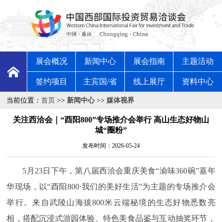
展会概况
新闻中心
展会指南
主题活动
签约项目
主宾国/省
线上展厅
资料中心
当前位置：
首页
>>
新闻中心
>>
媒体视界
关注西洽会｜“酉阳800”专场推介会举行 高山生态好物山
城“圈粉”
发布时间：2026-05-24
5月23日下午，第八届西洽会重庆美食“渝味360碗”嘉年
华现场，以“酉阳800·我们的美好生活”为主题的专场推介会
举行。来自武陵山海拔800米云端秘境的生态好物悉数亮
相，搭配沉浸式游园体验、特色美食品鉴与互动抽奖环节，