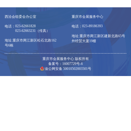
西洽会组委会办公室
重庆市会展服务中心
023-62661828
023-89186393
电话：
电话：
023-62663231（传真）
地址:重庆市两江新区建新北路65号
地址:重庆市两江新区松石北路162
外经贸大厦19楼
号6栋
重庆市会展服务中心 版权所有
备案号：16007729号-6
渝公网安备 50010502003501号