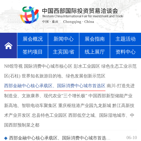
展会概况
新闻中心
展会指南
主题活动
签约项目
主宾国/省
线上展厅
资料中心
N8馆导视
国际消费中心城市核心区
彭水工业园区
绿色生态工业示范
区(石柱)
世界知名旅游目的地、绿色发展创新示范区
西部金融中心核心承载区、国际消费中心城市首选区
南川-打造先进
制造业、文旅康养、现代农业“三个增长极”
中国西部新型储能产业
新高地、智联电动车聚集区
重庆枢纽港产业园九龙新城
黔江高新技
术产业开发区
忠县特色工业园区
西部低空之城、国际湿地城市、中
国西部预制菜之都
06-10
西部金融中心核心承载区、国际消费中心城市首选区视频