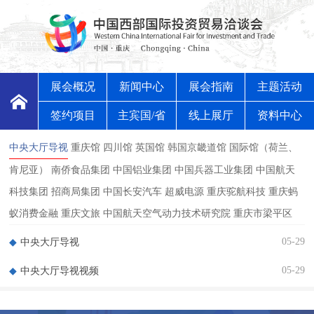
展会概况
新闻中心
展会指南
主题活动
签约项目
主宾国/省
线上展厅
资料中心
中央大厅导视
重庆馆
四川馆
英国馆
韩国京畿道馆
国际馆（荷兰、
肯尼亚）
南侨食品集团
中国铝业集团
中国兵器工业集团
中国航天
科技集团
招商局集团
中国长安汽车
超威电源
重庆驼航科技
重庆蚂
蚁消费金融
重庆文旅
中国航天空气动力技术研究院 重庆市梁平区
05-29
中央大厅导视
05-29
中央大厅导视视频